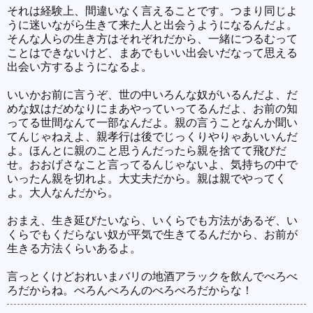
それは経験上、間違いなく言えることです。つまり同じよ
うに迷いながら生きて来た人と出会うようになるんだよ。
そんな人らの生き方はそれぞれだから、一緒につるむって
ことはできないけど、まあでもいい出会いだなって思える
出会い方するようになるよ。
いいかお前に言うぞ、世の中いろんな奴がいるんだよ、だ
めな奴はだめなりにまあやっていってるんだよ、お前の知
ってる世間なんて一部なんだよ。親の言うことなんか聞い
てんじゃねえよ、親孝行は後でじっくりやりゃあいいんだ
よ。ほんとに親のこと思うんだったら親を捨てて飛びだ
せ。おおげさなこと言ってるんじゃないよ、気持ちの中で
いったん親を切れよ。大丈夫だから。親は親でやってく
よ。大人なんだから。
おまえ、生き延びたいなら、いくらでも方法があるぞ、い
くらでもくだらない奴が平気で生きてるんだから、お前が
生きる方法くらいあるよ。
言っとくけどおれいまバリの地酒アラックを飲んでべろべ
ろだからね。べろんべろんのべろべろだからな！