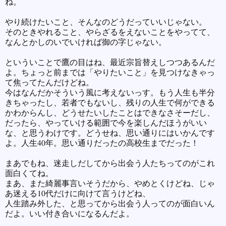
ね。
やり続けたいこと、そんなのどうだっていいじゃない。
そのときやれること、やらざるをえないことをやってて、
なんとかしのいでいければ御の字じゃない。
といういことで鷹の目はね、最近宗旨替えしつつあるんだ
よ。ちょっと前までは「やりたいこと」を見つけなきゃっ
て焦ってたんだけどね。
今はなんだかそういう風に考えないっす。もう人生も半分
きちゃったし、若者でもないし、残りの人生で何ができる
かわからんし、どうせたいしたことはできなさそーだし、
だったら、やっていける範囲で今を楽しんだほうがいい
な、と思うわけです。どうせね、思い通りにはいかんです
よ。人生40年。思い通りだったの高校生までだった！
まあでもね、迷走しだしてから出会う人たちってのがこれ
面白くてね。
まあ、また綺麗事言いそうだから、やめとくけどね、じゃ
あ迷える10代だけに向けて言うけどね、
人生踏み外した、と思ってから出会う人ってのが面白いん
だよ。いい付き合いになるんだよ。