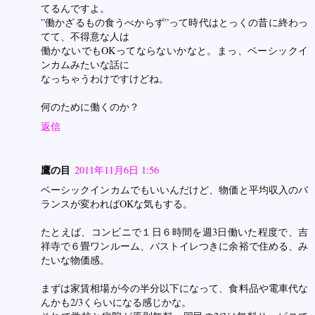
てるんですよ。
”働かざるもの食うべからず”って時代はとっくの昔に終わっ
てて、不得意な人は
働かないでもOKってならないかなと。まっ、ベーシックイ
ンカムみたいな話に
なっちゃうわけですけどね。
何のために働くのか？
返信
鷹の目
2011年11月6日 1:56
ベーシックインカムでもいいんだけど、物価と平均収入のバ
ランスが変わればOKな気もする。
たとえば、コンビニで１日６時間を週3日働いた程度で、吉
祥寺で６畳ワンルーム、バストイレつきに余裕で住める、み
たいな物価感。
まずは家賃相場が今の半分以下になって、食料品や電車代な
んかも2/3くらいになる感じかな。