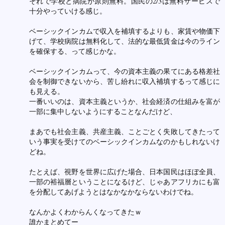
それで学校と病院が原則無料。国民の2/3は無料サービスで
十分やっていける感じ。
ベーシックインカムで収入を補填するよりも、家賃や物価下
げて、学校病院は無料化して、法的な最低賃金は今のライン
を確保する、って感じかな。
ベーシックインカムって、今の資本主義の果てにある格差社
会を制御できないから、苦し紛れに収入補填するって感じに
も見える。
一番いいのは、資本主義というか、社会経済の仕組みを富が
一部に集中しないようにすることなんだけど、
まあでも社会主義、共産主義、ことごとく失敗してきたって
いう事実を受けてのベーシックインカムなのかもしれないけ
どね。
たとえば、視野を世界に広げた場合、日本国民はほぼ全員、
一部の裕福層ということになるけど、じゃあアフリカにも富
を分配してあげようとはなかなかならないわけでね。
なんかよくわからんくなってきたｗ
誰かまとめてー