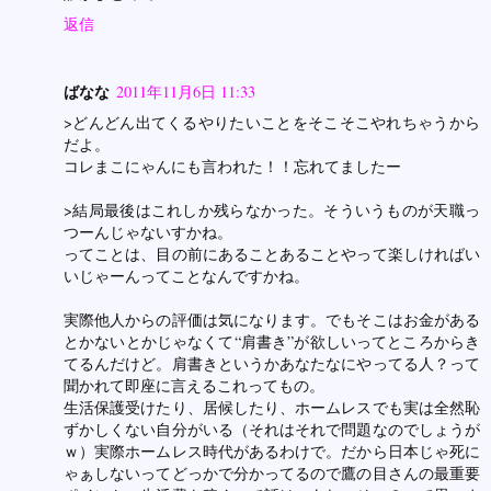
返信
ばなな
2011年11月6日 11:33
>どんどん出てくるやりたいことをそこそこやれちゃうから
だよ。
コレまこにゃんにも言われた！！忘れてましたー
>結局最後はこれしか残らなかった。そういうものが天職っ
つーんじゃないすかね。
ってことは、目の前にあることあることやって楽しければい
いじゃーんってことなんですかね。
実際他人からの評価は気になります。でもそこはお金がある
とかないとかじゃなくて“肩書き”が欲しいってところからき
てるんだけど。肩書きというかあなたなにやってる人？って
聞かれて即座に言えるこれってもの。
生活保護受けたり、居候したり、ホームレスでも実は全然恥
ずかしくない自分がいる（それはそれで問題なのでしょうが
ｗ）実際ホームレス時代があるわけで。だから日本じゃ死に
ゃぁしないってどっかで分かってるので鷹の目さんの最重要