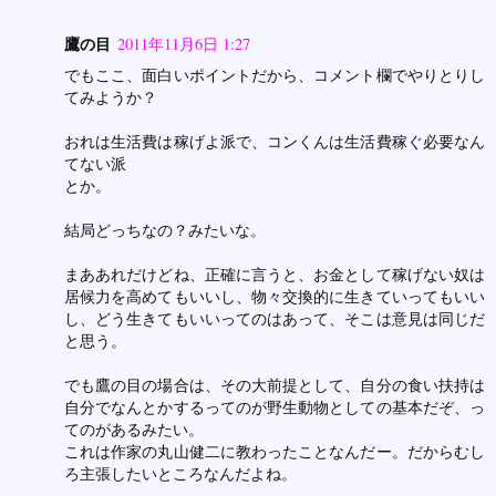
鷹の目
2011年11月6日 1:27
でもここ、面白いポイントだから、コメント欄でやりとりし
てみようか？
おれは生活費は稼げよ派で、コンくんは生活費稼ぐ必要なん
てない派
とか。
結局どっちなの？みたいな。
まああれだけどね、正確に言うと、お金として稼げない奴は
居候力を高めてもいいし、物々交換的に生きていってもいい
し、どう生きてもいいってのはあって、そこは意見は同じだ
と思う。
でも鷹の目の場合は、その大前提として、自分の食い扶持は
自分でなんとかするってのが野生動物としての基本だぞ、っ
てのがあるみたい。
これは作家の丸山健二に教わったことなんだー。だからむし
ろ主張したいところなんだよね。