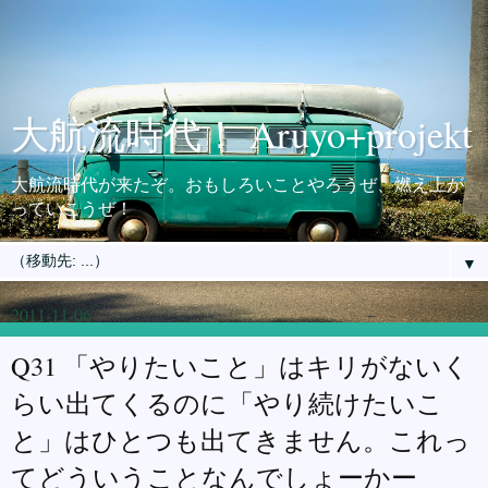
大航流時代！ Aruyo+projekt
大航流時代が来たぞ。おもしろいことやろうぜ、燃え上が
っていこうぜ！
▼
2011-11-06
Q31 「やりたいこと」はキリがないく
らい出てくるのに「やり続けたいこ
と」はひとつも出てきません。これっ
てどういうことなんでしょーかー