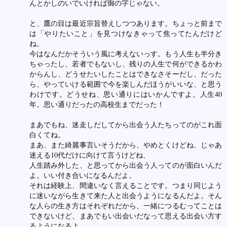
んとかしのいでいければ御の字じゃない。
と、鷹の目は最近宗旨替えしつつあります。ちょっと前まで
は「やりたいこと」を見つけなきゃって焦ってたんだけど
ね。
今はなんだかそういう風に考えないっす。もう人生も半分き
ちゃったし、若者でもないし、残りの人生で何ができるかわ
からんし、どうせたいしたことはできなさそーだし、だった
ら、やっていける範囲で今を楽しんだほうがいいな、と思う
わけです。どうせね、思い通りにはいかんですよ。人生40
年。思い通りだったの高校生までだった！
まあでもね、迷走しだしてから出会う人たちってのがこれ面
白くてね。
まあ、また綺麗事言いそうだから、やめとくけどね、じゃあ
迷える10代だけに向けて言うけどね、
人生踏み外した、と思ってから出会う人ってのが面白いんだ
よ。いい付き合いになるんだよ。
それは経験上、間違いなく言えることです。つまり同じよう
に迷いながら生きて来た人と出会うようになるんだよ。そん
な人らの生き方はそれぞれだから、一緒につるむってことは
できないけど、まあでもい出会いだなって思える出会い方す
るようになるよ。