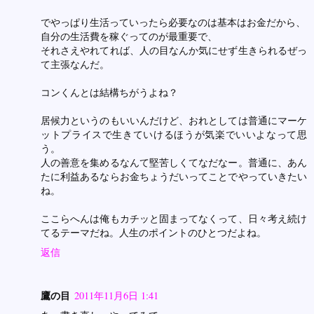
でやっぱり生活っていったら必要なのは基本はお金だから、
自分の生活費を稼ぐってのが最重要で、
それさえやれてれば、人の目なんか気にせず生きられるぜっ
て主張なんだ。
コンくんとは結構ちがうよね？
居候力というのもいいんだけど、おれとしては普通にマーケ
ットプライスで生きていけるほうが気楽でいいよなって思
う。
人の善意を集めるなんて堅苦しくてなだなー。普通に、あん
たに利益あるならお金ちょうだいってことでやっていきたい
ね。
ここらへんは俺もカチッと固まってなくって、日々考え続け
てるテーマだね。人生のポイントのひとつだよね。
返信
鷹の目
2011年11月6日 1:41