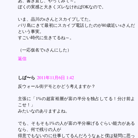
あ、書き直し、やってみて～。
ぼくの実感と大きくズレなければOKなので。
いま、品川のsさんとスカイプしてた。
バリ島にきて最初にスカイプ電話したのが80歳近いsさんだ
という事実。
すごい時代に生きてるね～。
（一応仮名でsさんにした）
返信
しば〜ら
2011年11月6日 1:42
反ウォール街デモとかどう考えますか？
主張に「1%の超富裕層が富の半分を独占してる！分け前よ
こせ！」
みたいなのありますよね。
でも、そもそも1%の人が富の半分稼げるぐらい能力がある
なら、何で残りの人が
得意でもないのに仕事してるんだろうなぁと僕は疑問に思っ