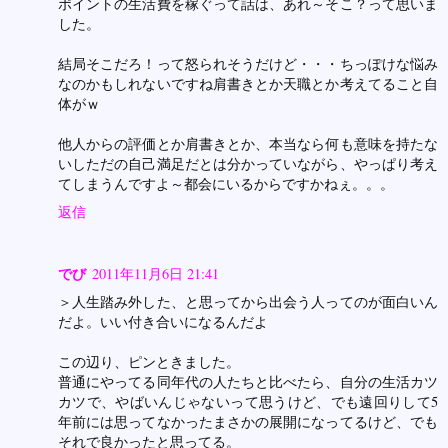
ポイントの生活費を稼ぐって話は、あれ～そこ？って思いま
した。
結局そこだろ！って怒られそうだけど・・・ちっぽけな悩み
なのかもしれないですね肩書きとか天職とか考えてること自
体がｗ
他人からの評価とか肩書きとか、本当なら何も意味を持たな
いしただの自己満足だとは分かっていながら、やっぱり考え
てしまうんですよ～都会にいるからですかねぇ。。。
返信
でび
2011年11月6日 21:41
＞人生踏み外した、と思ってから出会う人ってのが面白いん
だよ。いい付き合いになるんだよ
この辺り、ピンときました。
普通にやってる同年代の人たちと比べたら、自分の生活カツ
カツで、やばいんじゃないって思うけど、でも遠回りして5
年前には思ってなかったまさかの展開になってるけど、でも
それで良かったと思ってる。