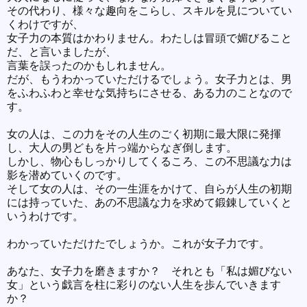
その代わり、様々な趣向をこらし、スキルを見についてい
くわけですが、
女子力の本質はかわりません。わたしは冒頭で媚びること
だ、と言いましたが、
言葉を誤ったのかもしれません。
だが、もうわかっていただけるでしょう。女子力とは、男
をふわふわと幸せな気持ちにさせる、ある力のことなので
す。
女の人は、この力をその人生のごく初期に最大限に発揮
し、大人の男どもを片っ端からなぎ倒します。
しかし、物心もしっかりしてくるころ、この不思議な力は
影を潜めていくのです。
そして女の人は、その一生涯をかけて、自らが人生の初期
には持っていた、あの不思議な力を求めて鍛錬していくと
いうわけです。
わかっていただけたでしょうか。これが女子力です。
あなた、女子力を磨きますか？ それとも「私は媚びない
女」という戯言を柱に彩りのない人生を歩んでいきます
か？