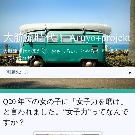
大航流時代！ Aruyo+projekt
大航流時代が来たぞ。おもしろいことやろうぜ、燃え上が
っていこうぜ！
▼
2011-09-21
Q20 年下の女の子に「女子力を磨け」
と言われました。“女子力”ってなんで
すか？