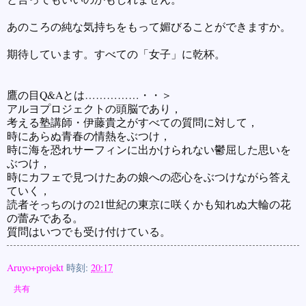
あのころの純な気持ちをもって媚びることができますか。
期待しています。すべての「女子」に乾杯。
鷹の目Q&Aとは……………・・＞
アルヨプロジェクトの頭脳であり，
考える塾講師・伊藤貴之がすべての質問に対して，
時にあらぬ青春の情熱をぶつけ，
時に海を恐れサーフィンに出かけられない鬱屈した思いを
ぶつけ，
時にカフェで見つけたあの娘への恋心をぶつけながら答え
ていく，
読者そっちのけの21世紀の東京に咲くかも知れぬ大輪の花
の蕾みである。
質問はいつでも受け付けている。
Aruyo+projekt
時刻:
20:17
共有