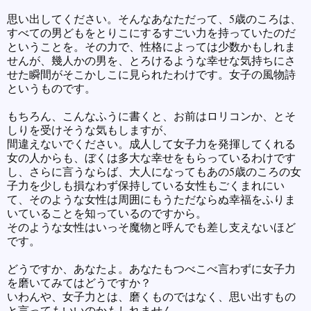
思い出してください。そんなあなただって、5歳のころは、
すべての男どもをとりこにするすごい力を持っていたのだ
ということを。その力で、性格によっては少数かもしれま
せんが、幾人かの男を、とろけるような幸せな気持ちにさ
せた瞬間がそこかしこに見られたわけです。女子の風物詩
というものです。
もちろん、こんなふうに書くと、お前はロリコンか、とそ
しりを受けそうな気もしますが、
間違えないでください。成人して女子力を発揮してくれる
女の人からも、ぼくは多大な幸せをもらっているわけです
し、さらに言うならば、大人になってもあの5歳のころの女
子力を少しも損なわず保持している女性もごくまれにい
て、そのような女性は周囲にもうただならぬ幸福をふりま
いていることを知っているのですから。
そのような女性はいっそ魔物と呼んでも差し支えないほど
です。
どうですか、あなたよ。あなたもつべこべ言わずに女子力
を磨いてみてはどうですか？
いわんや、女子力とは、磨くものではなく、思い出すもの
と言ってもいいのかもしれません。